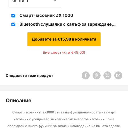
Смарт часовник ZX 1000
Bluetooth слушалки с калъф за зареждане,
съвместими с iOS и Android
Добавете за
€15,98
в количката
Вие спестихте
€49,00
!
Споделете този продукт
Описание
Смарт часовникът
ZX1000 съчетава функционалността на смарт
часовник с усещането за класически аналогов часовник. Той е
оборудван с много функции за запис и наблюдение на Вашето здраве.