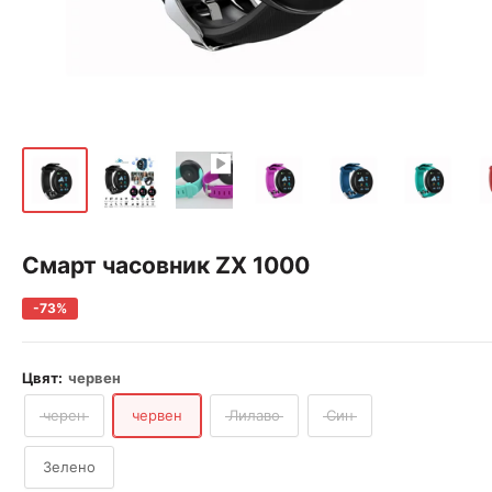
Смарт часовник ZX 1000
-73%
Цвят:
червен
черен
червен
Лилаво
Син
Зелено