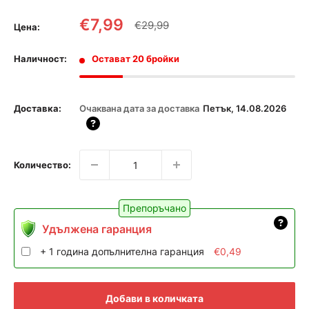
Промоционална
€7,99
Редовна
€29,99
Цена:
цена
цена
Наличност:
Остават 20 бройки
Доставка:
Очаквана дата за доставка
Петък, 14.08.2026
Количество:
Препоръчано
Удължена гаранция
+ 1 година допълнителна гаранция
€0,49
Добави в количката