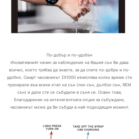
По-добър и по-удобен
Иновативният начин за наблюдение на Вашия сън Ви дава
всичко, което трябва да знаете, за да спите по-добре и по-
удобно. Смарт часовникът ZX1000 изчислява колко време сте
прекарали във всеки етап на сън (лек сън, дълбок сън, REM
сън) и дали сте се събудили в съня си. Освен това,
благодарение на интелигентната опция за събуждане,
часовникът може да Ви събуди в най-подходящия момент.