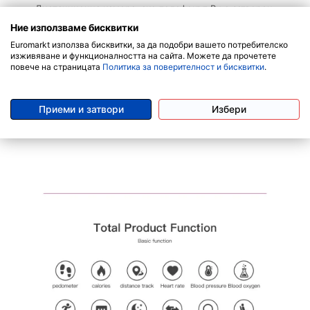
Дистанционна камера: ако телефонът Ви е затворен,
щракнете върху отдалечената камера на вашия смарт
Ние използваме бисквитки
часовник и можете да гледате изображенията на камерата.
Euromarkt използва бисквитки, за да подобри вашето потребителско
изживяване и функционалността на сайта. Можете да прочетете
Мобилен телефон с дистанционно за снимане
повече на страницата
Политика за поверителност и бисквитки
.
Bluetooth: свържете телефона си с Bluetooth и преглеждайте
данните си по всяко време
голям капацитет на батерията
Приеми и затвори
Избери
Будилник