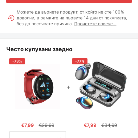
Можете да върнете продукт, от който не сте 100%
доволни, в рамките на първите 14 дни от покупката,
без да посочвате причина.
Прочетете повече...
Често купувани заедно
-73%
-77%
Промоционална
Редовна
Промоционална
Редовна
€7,99
€29,99
€7,99
€34,99
цена
цена
цена
цена