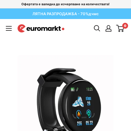
Отиди
Офертата е валидна до изчерпване на количествата!
на
ЛЯТНА РАЗПРОДАЖБА - 70%
д
ч
м
с
съдържание
0
Euromarkt
Bulgaria