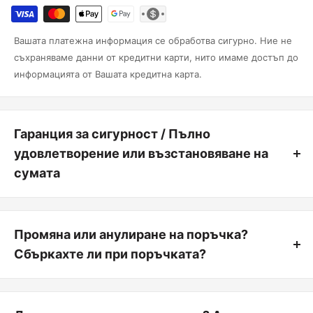
Вашата платежна информация се обработва сигурно. Ние не
съхраняваме данни от кредитни карти, нито имаме достъп до
информацията от Вашата кредитна карта.
Гаранция за сигурност / Пълно
удовлетворение или възстановяване на
сумата
Удовлетворението на клиента винаги е на първо място.
Можете да върнете продукт, от който не сте 100% доволни, в
Промяна или анулиране на поръчка?
рамките на първите 14 дни от покупката, без да посочвате
причина. Ако не сте доволни, нашата единствена мисия е да
Сбъркахте ли при поръчката?
изпълним нашите стандарти и да променим това.
Няма проблем. Анулирането винаги е безплатно. Просто ни
изпратете имейл или ни се обадете по телефона и