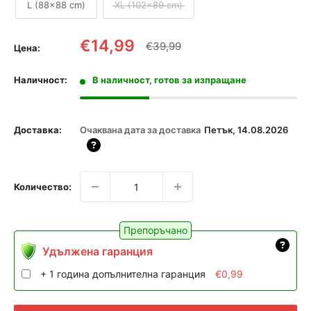
L (88x88 cm)
XL (102x89 cm)
Промоционална
€14,99
Редовна
€39,99
Цена:
цена
цена
Наличност:
В наличност, готов за изпращане
Доставка:
Очаквана дата за доставка
Петък, 14.08.2026
Количество:
Препоръчано
Удължена гаранция
+ 1 година допълнителна гаранция
€0,99