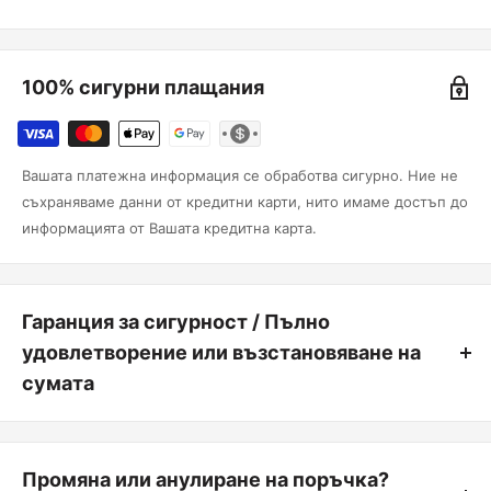
100% сигурни плащания
Вашата платежна информация се обработва сигурно. Ние не
съхраняваме данни от кредитни карти, нито имаме достъп до
информацията от Вашата кредитна карта.
Гаранция за сигурност / Пълно
удовлетворение или възстановяване на
сумата
Удовлетворението на клиента винаги е на първо място.
Можете да върнете продукт, от който не сте 100% доволни, в
Промяна или анулиране на поръчка?
рамките на първите 14 дни от покупката, без да посочвате