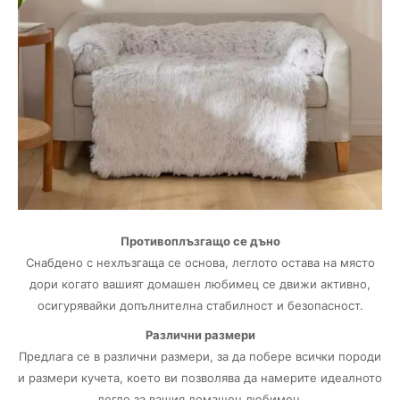
Противоплъзгащо се дъно
Снабдено с нехлъзгаща се основа, леглото остава на място
дори когато вашият домашен любимец се движи активно,
осигурявайки допълнителна стабилност и безопасност.
Различни размери
Предлага се в различни размери, за да побере всички породи
и размери кучета, което ви позволява да намерите идеалното
легло за вашия домашен любимец.