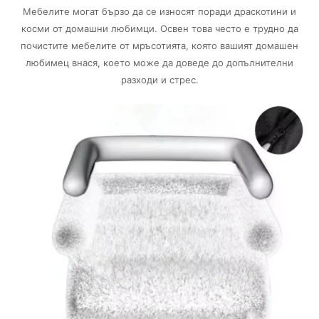
Мебелите могат бързо да се износят поради драскотини и
косми от домашни любимци. Освен това често е трудно да
почистите мебелите от мръсотията, която вашият домашен
любимец внася, което може да доведе до допълнителни
разходи и стрес.