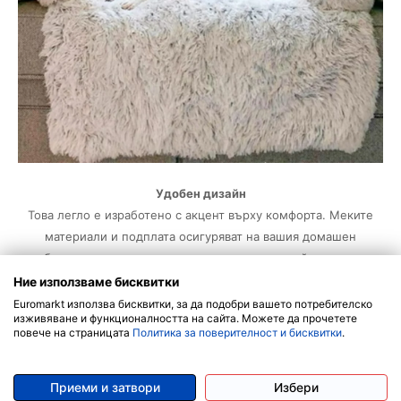
Удобен дизайн
Това легло е изработено с акцент върху комфорта. Меките
материали и подплата осигуряват на вашия домашен
любимец идеална опора и топлина, позволявайки му да се
отпусне напълно и да се наслаждава на своето пространство.
Ние използваме бисквитки
Euromarkt използва бисквитки, за да подобри вашето потребителско
Защита на мебели
изживяване и функционалността на сайта. Можете да прочетете
Специално проектираното легло помага да предпазите
повече на страницата
Политика за поверителност и бисквитки
.
вашите мебели от надраскване, косми и други щети, което го
прави идеално за използване в закрити пространства, където
Приеми и затвори
Избери
искате да запазите външния вид на вашите повърхности.