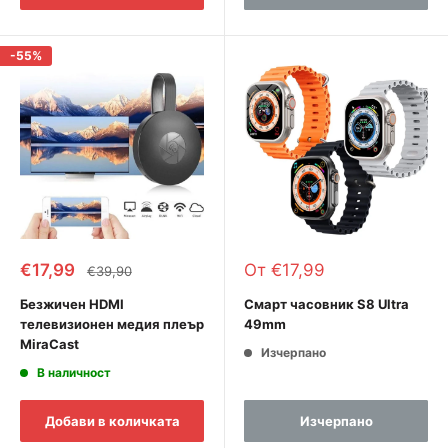
-55%
Промоционална
Промоционална
€17,99
От €17,99
Редовна
€39,90
цена
цена
цена
Безжичен HDMI
Смарт часовник S8 Ultra
телевизионен медия плеър
49mm
MiraCast
Изчерпано
В наличност
Добави в количката
Изчерпано