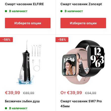
Смарт часовник ELFIRE
Смарт часовник Zoncept
В наличност
В наличност
Изберете опции
Изберете опции
-56%
-58%
Промоционална
Промоционална
€39,99
От €39,99
Редовна
Редовна
€89,99
€94,99
цена
цена
цена
цена
Безжичен зъбен душ
Смарт часовник SW7 Pro
45мм
В наличност