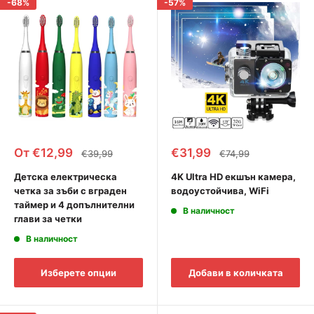
-68%
-57%
Промоционална
Промоционална
От €12,99
€31,99
Редовна
Редовна
€39,99
€74,99
цена
цена
цена
цена
Детска електрическа
4K Ultra HD екшън камера,
четка за зъби с вграден
водоустойчива, WiFi
таймер и 4 допълнителни
В наличност
глави за четки
В наличност
Изберете опции
Добави в количката