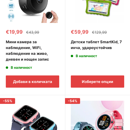
Промоционална
Промоционална
€19,99
€59,99
Редовна
Редовна
€43,99
€129,99
цена
цена
цена
цена
Мини камера за
Детски таблет SmartKid, 7
наблюдение, WiFi,
инча, удароустойчив
наблюдение на живо,
В наличност
дневен и нощен запис
В наличност
Добави в количката
Изберете опции
-55%
-54%