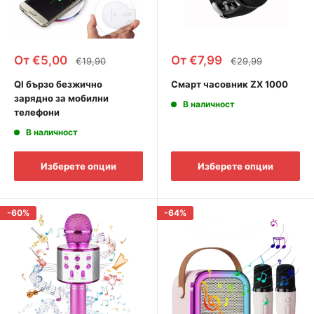
Промоционална
Промоционална
От €5,00
От €7,99
Редовна
Редовна
€19,90
€29,99
цена
цена
цена
цена
QI бързо безжично
Смарт часовник ZX 1000
зарядно за мобилни
В наличност
телефони
В наличност
Изберете опции
Изберете опции
-60%
-64%