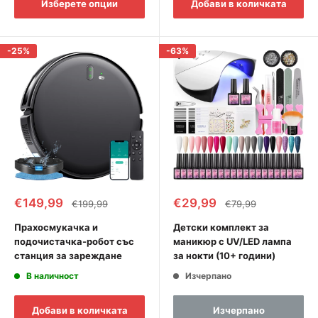
Изберете опции
Добави в количката
-25%
-63%
Промоционална
Промоционална
€149,99
€29,99
Редовна
Редовна
€199,99
€79,99
цена
цена
цена
цена
Прахосмукачка и
Детски комплект за
подочистачка-робот със
маникюр с UV/LED лампа
станция за зареждане
за нокти (10+ години)
В наличност
Изчерпано
Добави в количката
Изчерпано