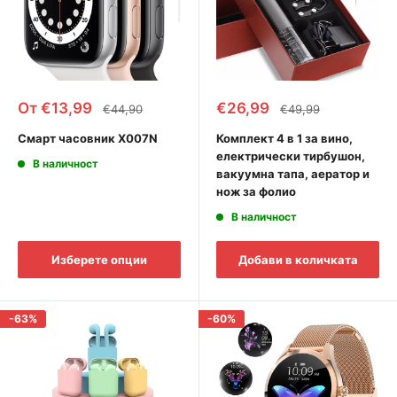
Промоционална
Промоционална
От €13,99
€26,99
Редовна
Редовна
€44,90
€49,99
цена
цена
цена
цена
Смарт часовник X007N
Комплект 4 в 1 за вино,
електрически тирбушон,
В наличност
вакуумна тапа, аератор и
нож за фолио
В наличност
Изберете опции
Добави в количката
-63%
-60%