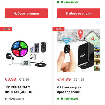
В наличност
Изберете опции
Изберете опции
-63%
-57%
Промоционална
Промоционална
€6,99
€14,99
Редовна
Редовна
€18,99
€34,99
цена
цена
цена
цена
LED ЛЕНТА 5М С
GPS локатор за
ДИСТАНЦИОННО
проследяване
Изчерпано
В наличност