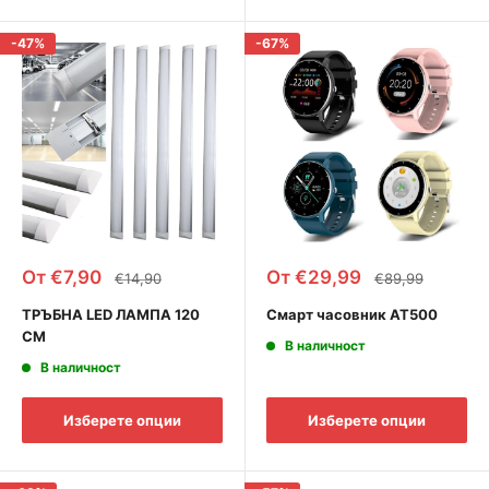
-47%
-67%
Промоционална
Промоционална
От €7,90
От €29,99
Редовна
Редовна
€14,90
€89,99
цена
цена
цена
цена
ТРЪБНА LED ЛАМПА 120
Смарт часовник AT500
СМ
В наличност
В наличност
Изберете опции
Изберете опции