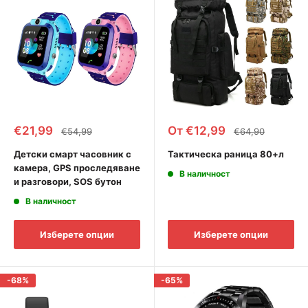
Промоционална
Промоционална
€21,99
От €12,99
Редовна
Редовна
€54,99
€64,90
цена
цена
цена
цена
Детски смарт часовник с
Тактическа раница 80+л
камера, GPS проследяване
В наличност
и разговори, SOS бутон
В наличност
Изберете опции
Изберете опции
-68%
-65%