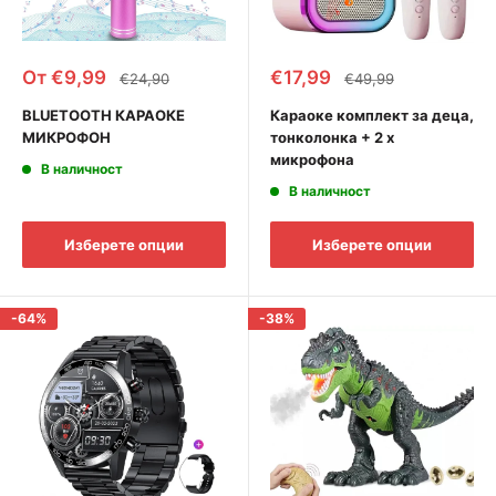
Промоционална
Промоционална
От €9,99
€17,99
Редовна
Редовна
€24,90
€49,99
цена
цена
цена
цена
BLUETOOTH КАРАОКЕ
Караоке комплект за деца,
МИКРОФОН
тонколонка + 2 x
микрофона
В наличност
В наличност
Изберете опции
Изберете опции
-64%
-38%