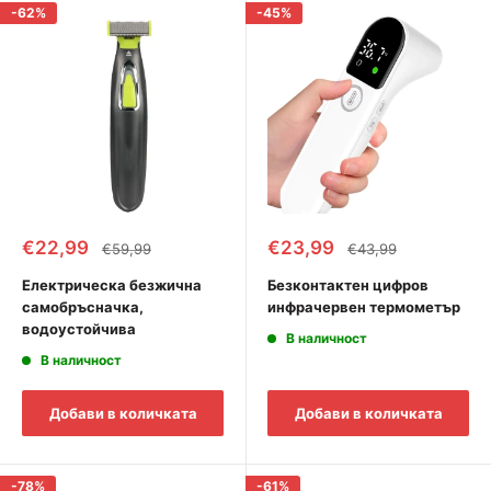
-62%
-45%
Промоционална
Промоционална
€22,99
€23,99
Редовна
Редовна
€59,99
€43,99
цена
цена
цена
цена
Електрическа безжична
Безконтактен цифров
самобръсначка,
инфрачервен термометър
водоустойчива
В наличност
В наличност
Добави в количката
Добави в количката
-78%
-61%