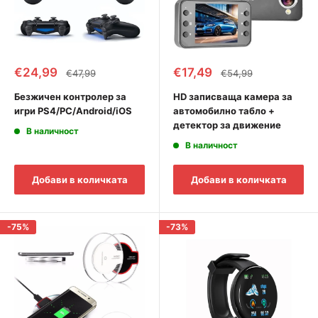
Промоционална
Промоционална
€24,99
€17,49
Редовна
Редовна
€47,99
€54,99
цена
цена
цена
цена
Безжичен контролер за
HD записваща камера за
игри PS4/PC/Android/iOS
автомобилно табло +
детектор за движение
В наличност
В наличност
Добави в количката
Добави в количката
-75%
-73%