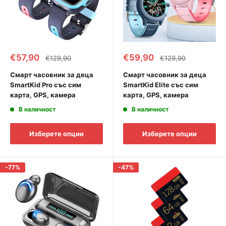
Промоционална
Промоционална
€57,90
€59,90
Редовна
Редовна
€129,90
€129,90
цена
цена
цена
цена
Смарт часовник за деца
Смарт часовник за деца
SmartKid Pro със сим
SmartKid Elite със сим
карта, GPS, камера
карта, GPS, камера
В наличност
В наличност
Изберете опции
Изберете опции
-77%
-47%