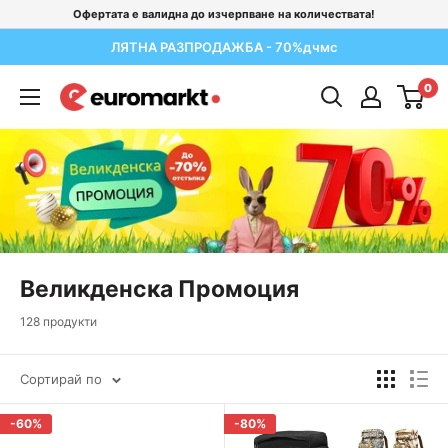
Отиди
Офертата е валидна до изчерпване на количествата!
на
ЛЯТНА РАЗПРОДАЖБА - 70%
д
ч
м
с
съдържание
0
Euromarkt
Bulgaria
Великденска Промоция
128 продукти
Сортирай по
-60%
-80%