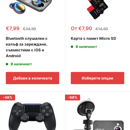
Промоционална
Промоционална
€7,99
От €7,90
Редовна
Редовна
€34,99
€14,90
цена
цена
цена
цена
Bluetooth слушалки с
Карта с памет Micro SD
калъф за зареждане,
В наличност
съвместими с iOS и
Android
В наличност
Добави в количката
Изберете опции
-48%
-68%