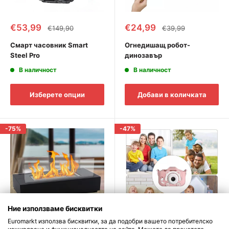
Промоционална
Промоционална
€53,99
€24,99
Редовна
Редовна
€149,90
€39,99
цена
цена
цена
цена
Смарт часовник Smart
Огнедишащ робот-
Steel Pro
динозавър
В наличност
В наличност
Изберете опции
Добави в количката
-75%
-47%
Ние използваме бисквитки
Euromarkt използва бисквитки, за да подобри вашето потребителско