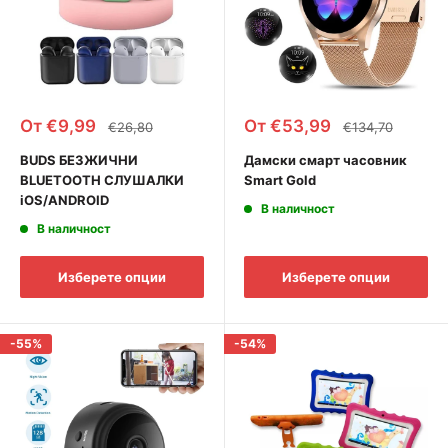
Промоционална
Промоционална
От €9,99
От €53,99
Редовна
Редовна
€26,80
€134,70
цена
цена
цена
цена
BUDS БЕЗЖИЧНИ
Дамски смарт часовник
BLUETOOTH СЛУШАЛКИ
Smart Gold
iOS/ANDROID
В наличност
В наличност
Изберете опции
Изберете опции
-55%
-54%