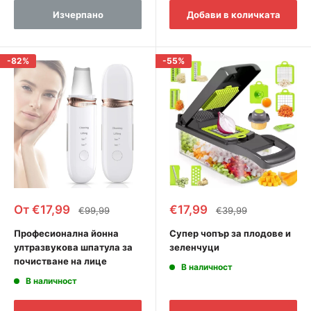
Изчерпано
Добави в количката
-82%
-55%
Промоционална
Промоционална
От €17,99
€17,99
Редовна
Редовна
€99,99
€39,99
цена
цена
цена
цена
Професионална йонна
Супер чопър за плодове и
ултразвукова шпатула за
зеленчуци
почистване на лице
В наличност
В наличност