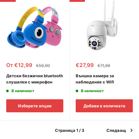
Промоционална
Промоционална
От €12,99
€27,99
Редовна
Редовна
€59,90
€71,99
цена
цена
цена
цена
Детски безжични bluetooth
Външна камера за
слушалки с микрофон
наблюдение с Wifi
В наличност
В наличност
Изберете опции
Добави в количката
Страница 1 / 3
Следващ