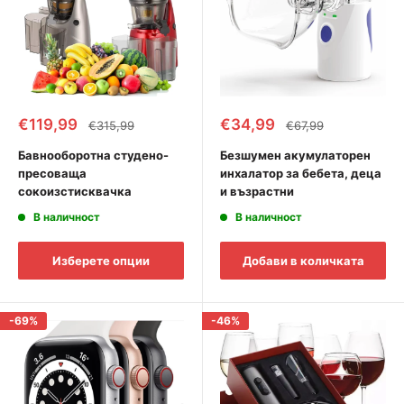
Промоционална
Промоционална
€119,99
€34,99
Редовна
Редовна
€315,99
€67,99
цена
цена
цена
цена
Бавнооборотна студено-
Безшумен акумулаторен
пресоваща
инхалатор за бебета, деца
сокоизстисквачка
и възрастни
В наличност
В наличност
Изберете опции
Добави в количката
-69%
-46%