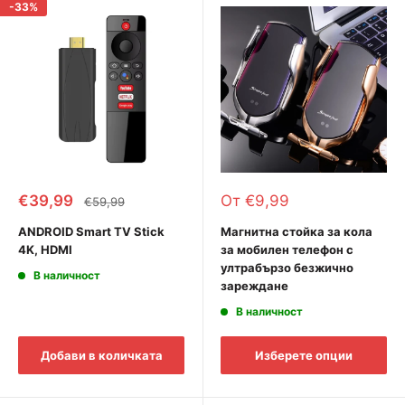
-33%
Промоционална
Промоционална
€39,99
От €9,99
Редовна
€59,99
цена
цена
цена
ANDROID Smart TV Stick
Магнитна стойка за кола
4K, HDMI
за мобилен телефон с
ултрабързо безжично
В наличност
зареждане
В наличност
Добави в количката
Изберете опции